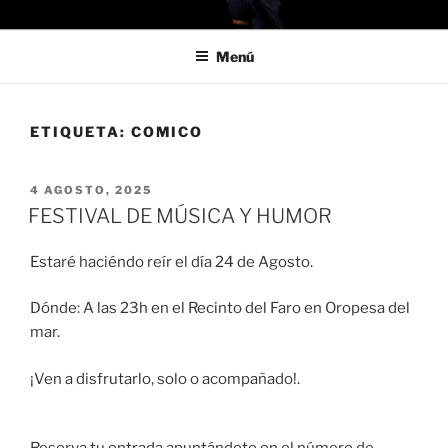
Saltar
HOME
Estamos aquí para reír
al
Menú
contenido
ETIQUETA:
COMICO
PUBLICADO
4 AGOSTO, 2025
EL
FESTIVAL DE MÚSICA Y HUMOR
Estaré haciéndo reír el día 24 de Agosto.
Dónde: A las 23h en el Recinto del Faro en Oropesa del
mar.
¡Ven a disfrutarlo, solo o acompañado!.
Reserva tu entrada apuntándote en el número de